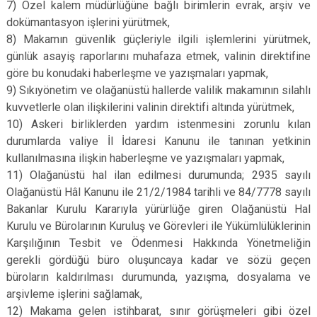
7) Özel kalem müdürlüğüne bağlı birimlerin evrak, arşiv ve
dokümantasyon işlerini yürütmek,
8) Makamın güvenlik güçleriyle ilgili işlemlerini yürütmek,
günlük asayiş raporlarını muhafaza etmek, valinin direktifine
göre bu konudaki haberleşme ve yazışmaları yapmak,
9) Sıkıyönetim ve olağanüstü hallerde valilik makamının silahlı
kuvvetlerle olan ilişkilerini valinin direktifi altında yürütmek,
10) Askeri birliklerden yardım istenmesini zorunlu kılan
durumlarda valiye İl İdaresi Kanunu ile tanınan yetkinin
kullanılmasına ilişkin haberleşme ve yazışmaları yapmak,
11) Olağanüstü hal ilan edilmesi durumunda; 2935 sayılı
Olağanüstü Hâl Kanunu ile 21/2/1984 tarihli ve 84/7778 sayılı
Bakanlar Kurulu Kararıyla yürürlüğe giren Olağanüstü Hal
Kurulu ve Bürolarının Kuruluş ve Görevleri ile Yükümlülüklerinin
Karşılığının Tesbit ve Ödenmesi Hakkında Yönetmeliğin
gerekli gördüğü büro oluşuncaya kadar ve sözü geçen
büroların kaldırılması durumunda, yazışma, dosyalama ve
arşivleme işlerini sağlamak,
12) Makama gelen istihbarat, sınır görüşmeleri gibi özel