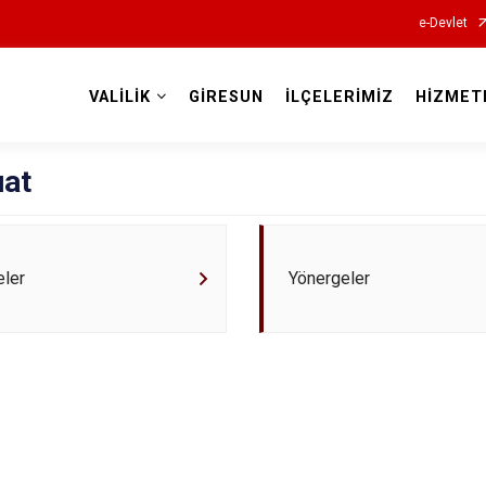
e-Devlet
VALİLİK
GİRESUN
İLÇELERİMİZ
HİZMET
Valilikler
at
eler
Yönergeler