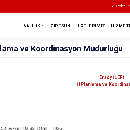
e-Devlet
VALİLİK
GİRESUN
İLÇELERİMİZ
HİZMET
Valilikler
anlama ve Koordinasyon Müdürlüğü
Ersoy İLERİ
İl Planlama ve Koordina
 53 59-
282 02 82 Dahili : 1026