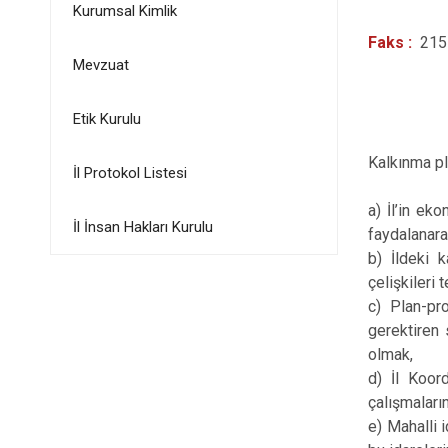
Kurumsal Kimlik
Faks :
215
Mevzuat
Etik Kurulu
Kalkınma pl
İl Protokol Listesi
a) İl’in ek
İl İnsan Hakları Kurulu
faydalanara
b) İldeki 
çelişkileri
c) Plan-pr
gerektiren 
olmak,
d) İl Koor
çalışmaları
e) Mahalli 