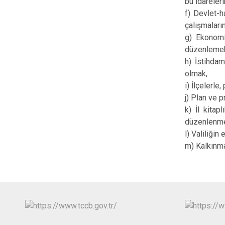
bu idareler
f) Devlet-h
çalışmaları
g) Ekonomik
düzenlemek,
h) İstihdam
olmak,
i) İlçelerl
j) Plan ve 
k) İl kita
düzenlenmes
l) Valiliğin
m) Kalkınma 