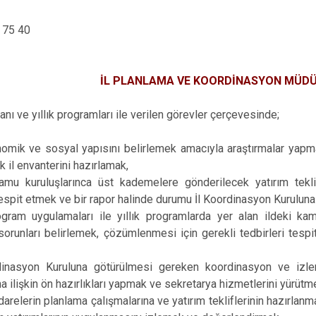
 75 40
İL PLANLAMA VE KOORDİNASYON MÜD
anı ve yıllık programları ile verilen görevler çerçevesinde;
onomik ve sosyal yapısını belirlemek amacıyla araştırmalar yapma
k il envanterini hazırlamak,
kamu kuruluşlarınca üst kademelere gönderilecek yatırım tekli
 tespit etmek ve bir rapor halinde durumu İl Koordinasyon Kurulun
ogram uygulamaları ile yıllık programlarda yer alan ildeki ka
sorunları belirlemek, çözümlenmesi için gerekli tedbirleri tes
dinasyon Kuruluna götürülmesi gereken koordinasyon ve izle
na ilişkin ön hazırlıkları yapmak ve sekretarya hizmetlerini yürütm
idarelerin planlama çalışmalarına ve yatırım tekliflerinin hazırl