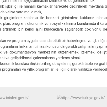
in yatırımlarının uygulanmasını izlemek ve değerlendirmek,
alk işbirliği ile mahalli kaynaklar harekete geçirilerek meydana 
nda valiye yardımcı olmak,
 girişimlere katılanlar ile benzeri girişimlere katılacak olan
 plan, program, ekonomik ve sosyal kalkınma konularında il kuru
ı artırmak için kendi işini kuracaklara sağlanacak çok yönlü 
e, plan ve program uygulamasında etkili bir haberleşme ve işbirliği
programların halka tanıtılması konusunda gerekli çalışmaları yapma
plık ve dokümantasyon merkezinin düzenlemek, izlemek, gelişt
i ve geliştirilmesi çalışmalarına yardımcı olmak,
 ekonomik konulara ilişkin brifing dosyalarını, gerekli tablo ve graf
programları ve yıllık programlar ile ilgili olarak valilikçe verile