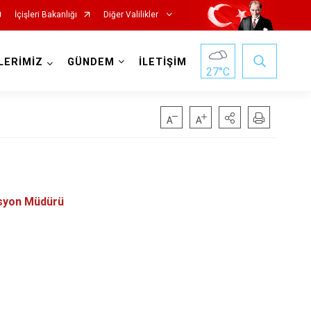
İçişleri Bakanlığı
Diğer Valilikler
LERİMİZ
GÜNDEM
İLETİŞİM
27
°C
syon Müdürü