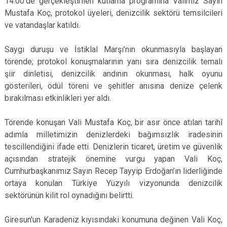
14.00'de gerçekleştirilen kutlama programına Valimiz Sayın
Mustafa Koç, protokol üyeleri, denizcilik sektörü temsilcileri
ve vatandaşlar katıldı.
Saygı duruşu ve İstiklal Marşı’nın okunmasıyla başlayan
törende; protokol konuşmalarının yanı sıra denizcilik temalı
şiir dinletisi, denizcilik andının okunması, halk oyunu
gösterileri, ödül töreni ve şehitler anısına denize çelenk
bırakılması etkinlikleri yer aldı.
Törende konuşan Vali Mustafa Koç, bir asır önce atılan tarihî
adımla milletimizin denizlerdeki bağımsızlık iradesinin
tescillendiğini ifade etti. Denizlerin ticaret, üretim ve güvenlik
açısından stratejik önemine vurgu yapan Vali Koç,
Cumhurbaşkanımız Sayın Recep Tayyip Erdoğan’ın liderliğinde
ortaya konulan Türkiye Yüzyılı vizyonunda denizcilik
sektörünün kilit rol oynadığını belirtti.
Giresun'un Karadeniz kıyısındaki konumuna değinen Vali Koç,