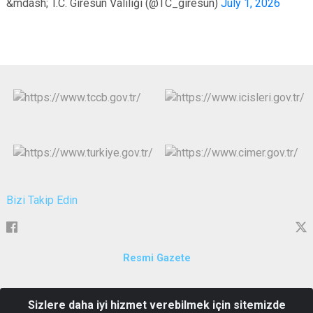
&mdash; T.C. Giresun Valiliği (@TC_giresun)
July 1, 2026
Bizi Takip Edin
Resmi Gazete
Çıtlakkale Mahallesi Atatürk Bulvarı Hükümet Konağı Merkez
Sizlere daha iyi hizmet verebilmek için sitemizde
Giresun