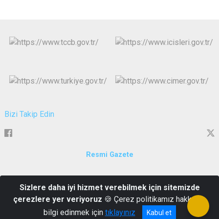
Bizi Takip Edin
Resmi Gazete
Çıtlakkale Mahallesi Atatürk Bulvarı Hükümet Konağı Merkez
Sizlere daha iyi hizmet verebilmek için sitemizde
Giresun
çerezlere yer veriyoruz
🍪 Çerez politikamız hakkında
0(454) 282 0 282
bilgi edinmek için
tıklayınız
Kabul et