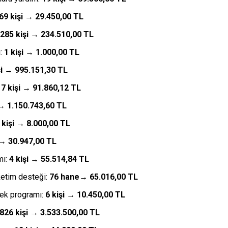
69 kişi → 29.450,00 TL
285 kişi → 234.510,00 TL
ı:
1 kişi → 1.000,00 TL
şi → 995.151,30 TL
17 kişi → 91.860,12 TL
 → 1.150.743,60 TL
 kişi → 8.000,00 TL
 → 30.947,00 TL
mı:
4 kişi → 55.514,84 TL
ketim desteği:
76 hane→ 65.016,00 TL
tek programı:
6 kişi → 10.450,00 TL
826 kişi → 3.533.500,00 TL