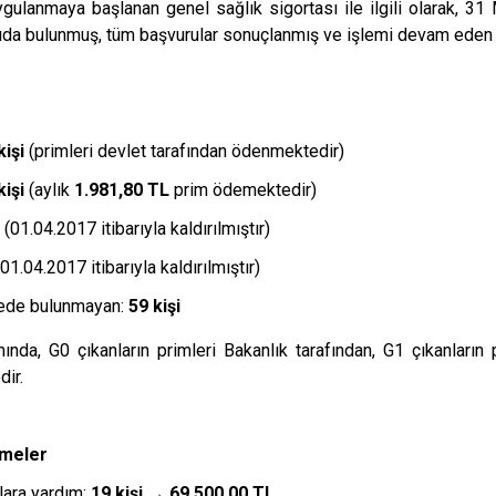
ulanmaya başlanan genel sağlık sigortası ile ilgili olarak, 31 M
da bulunmuş, tüm başvurular sonuçlanmış ve işlemi devam eden 
kişi
(primleri devlet tarafından ödenmektedir)
kişi
(aylık
1.981,80 TL
prim ödemektedir)
(01.04.2017 itibarıyla kaldırılmıştır)
01.04.2017 itibarıyla kaldırılmıştır)
anede bulunmayan:
59 kişi
da, G0 çıkanların primleri Bakanlık tarafından, G1 çıkanların p
ir.
emeler
lara yardım:
19 kişi → 69.500,00 TL