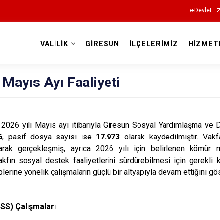
e-Devlet
VALİLİK
GİRESUN
İLÇELERİMİZ
HİZMET
Valilikler
Mayıs Ayı Faaliyeti
026 yılı Mayıs ayı itibarıyla Giresun Sosyal Yardımlaşma ve 
6
, pasif dosya sayısı ise
17.973
olarak kaydedilmiştir. Vakfa
rak gerçekleşmiş, ayrıca 2026 yılı için belirlenen kömür 
 vakfın sosyal destek faaliyetlerini sürdürebilmesi için gerekli 
iplerine yönelik çalışmaların güçlü bir altyapıyla devam ettiğini g
GSS) Çalışmaları