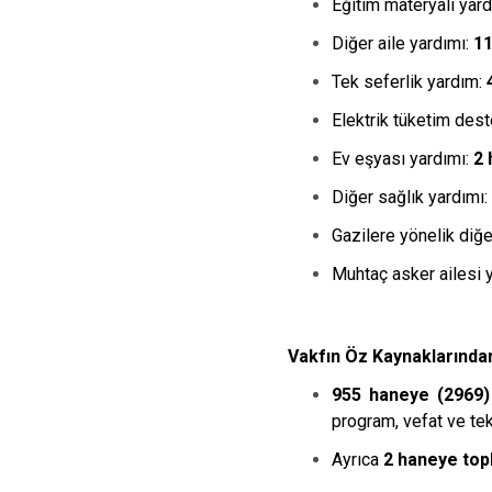
Eğitim materyali yar
Diğer aile yardımı:
11
Tek seferlik yardım:
Elektrik tüketim des
Ev eşyası yardımı:
2 
Diğer sağlık yardımı:
Gazilere yönelik diğe
Muhtaç asker ailesi 
Vakfın Öz Kaynaklarından
955 haneye (2969) 
program, vefat ve tek
Ayrıca
2 haneye top