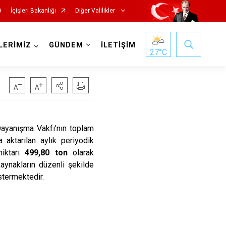
İçişleri Bakanlığı
Diğer Valilikler
LERİMİZ
GÜNDEM
İLETİŞİM
27
°C
Dayanışma Vakfı’nın toplam
 aktarılan aylık periyodik
miktarı
499,80 ton
olarak
kaynakların düzenli şekilde
östermektedir.