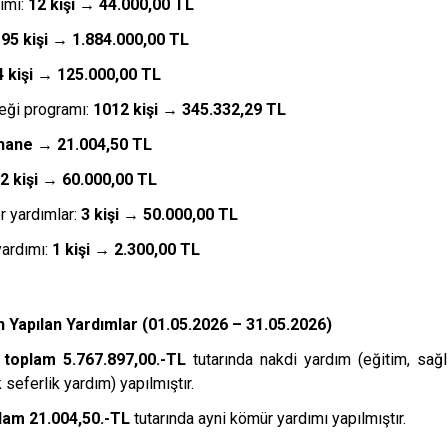
dımı:
12 kişi → 44.000,00 TL
95 kişi → 1.884.000,00 TL
4 kişi → 125.000,00 TL
teği programı:
1012 kişi → 345.332,29 TL
hane → 21.004,50 TL
2 kişi → 60.000,00 TL
r yardımlar:
3 kişi → 50.000,00 TL
yardımı:
1 kişi → 2.300,00 TL
 Yapılan Yardımlar (01.05.2026 – 31.05.2026)
toplam 5.767.897,00.-TL
tutarında nakdi yardım (eğitim, sağl
 seferlik yardım) yapılmıştır.
lam 21.004,50.-TL
tutarında ayni kömür yardımı yapılmıştır.