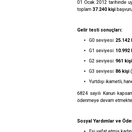
01 Ocak 2012 tarihinde uyg
toplam
37.240 kişi
başvuru
Gelir testi sonuçları:
G0 seviyesi:
25.142 
G1 seviyesi:
10.992 
G2 seviyesi:
961 kişi
G3 seviyesi:
86 kişi
(
Yurtdışı ikametli, h
6824 sayılı Kanun kapsamın
ödenmeye devam etmekted
Sosyal Yardımlar ve Öd
Eşi vefat etmiş kadın