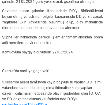
şahıslar, 21.05.2024 günü yakalanarak gözaltına alınmıştır.
Gözaltına alınan şahıslar, ifadelerinde D.D.’yi öldürdüklerini
beyan etmiş ve edinilen bilgiler kapsamında D.D.’ye ait ceset,
Yağlıdere Ekin Yaylası’nda bulunmuş olup, olay mahallinde
elde edilen deliller de muhafaza altına alınmıştır.
Şüpheliler haklarında gerekli işlemler tamamlandıktan sonra
adli mercilere sevk edilecektir.
Kamuoyuna saygıyla duyurulur. 22/05/2024
Giresun'da suçluya geçit yok!
5 Nisan'da ailesi tarafından kayıp başvurusu yapılan D.D. isimli
vatandaşımızın öldürülmüş olma ihtimaline karşı yapılan
özverili çalışmalar neticesinde olayın şüphelileri olan İ.O., O.A.
ve F.O. gözaltına alınmış ve ifadelerinde D.D.'yi…
pic.twitter.com/T0lbed3Ccy